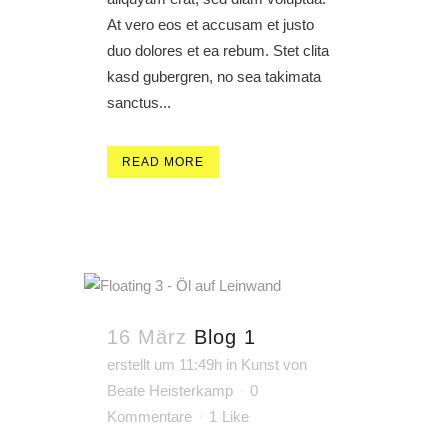
At vero eos et accusam et justo
duo dolores et ea rebum. Stet clita
kasd gubergren, no sea takimata
sanctus...
READ MORE
16 März
Blog 1
erstellt um 11:49h
in
Kunst
von
Beate Heisterkamp
0
Kommentare
1
Like