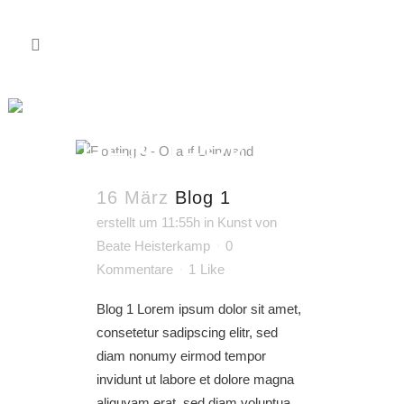
AUTHOR:
BEATE
HEISTERKAMP
16 März
Blog 1
erstellt um 11:55h
in
Kunst
von
Beate Heisterkamp
0
Kommentare
1
Like
Blog 1 Lorem ipsum dolor sit amet,
consetetur sadipscing elitr, sed
diam nonumy eirmod tempor
invidunt ut labore et dolore magna
aliquyam erat, sed diam voluptua.