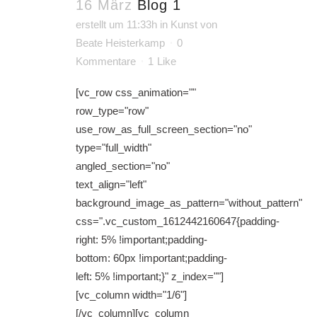
16 März
Blog 1
erstellt um 11:33h
in
Kunst
von
Beate Heisterkamp
0
Kommentare
1
Like
[vc_row css_animation=""
row_type="row"
use_row_as_full_screen_section="no"
type="full_width"
angled_section="no"
text_align="left"
background_image_as_pattern="without_pattern"
css=".vc_custom_1612442160647{padding-
right: 5% !important;padding-
bottom: 60px !important;padding-
left: 5% !important;}" z_index=""]
[vc_column width="1/6"]
[/vc_column][vc_column